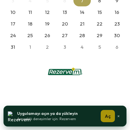
3
4
5
6
7
8
9
10
11
12
13
14
15
16
17
18
19
20
21
22
23
24
25
26
27
28
29
30
31
1
2
3
4
5
6
Uygulamayı açın ya da yükleyin
Aç
×
Ayrıcalıklı deneyimler için: Rezervem