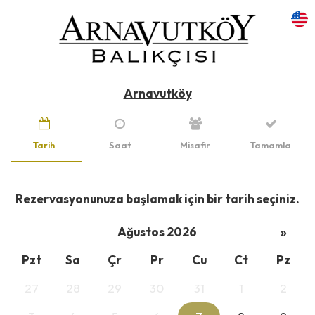
Arnavutköy
Tarih
Saat
Misafir
Tamamla
Rezervasyonunuza başlamak için bir tarih seçiniz.
Ağustos 2026
»
Pzt
Sa
Çr
Pr
Cu
Ct
Pz
27
28
29
30
31
1
2