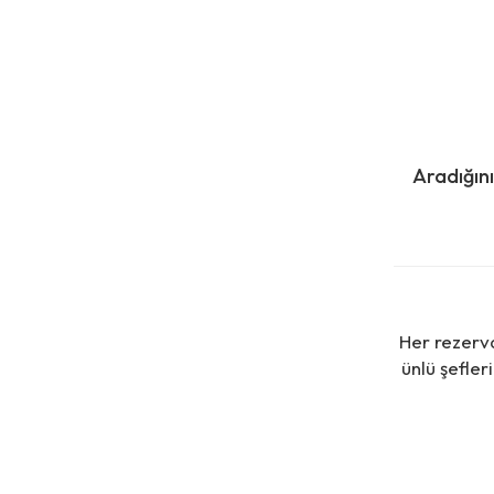
Aradığın
Her rezerv
ünlü şefler