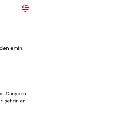
zden emin
or. Dünyaca
r, şehrin en