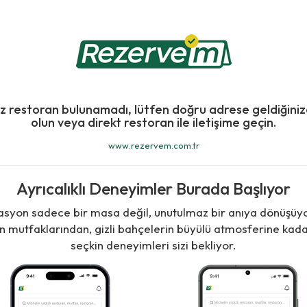
ız restoran bulunamadı, lütfen doğru adrese geldiğini
olun veya direkt restoran ile iletişime geçin.
www.rezervem.com.tr
Ayrıcalıklı Deneyimler Burada Başlıyor
asyon sadece bir masa değil, unutulmaz bir anıya dönüşüy
in mutfaklarından, gizli bahçelerin büyülü atmosferine kada
seçkin deneyimleri sizi bekliyor.