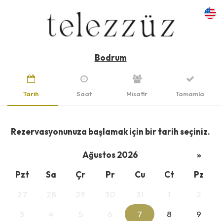
Bodrum
Tarih
Saat
Misafir
Tamamla
Rezervasyonunuza başlamak için bir tarih seçiniz.
Ağustos 2026
»
Pzt
Sa
Çr
Pr
Cu
Ct
Pz
27
28
29
30
31
1
2
3
4
5
6
7
8
9