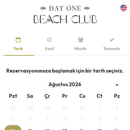
Tarih
Saat
Misafir
Tamamla
Rezervasyonunuza başlamak için bir tarih seçiniz.
Ağustos 2026
»
Pzt
Sa
Çr
Pr
Cu
Ct
Pz
27
28
29
30
31
1
2
3
4
5
6
7
8
9