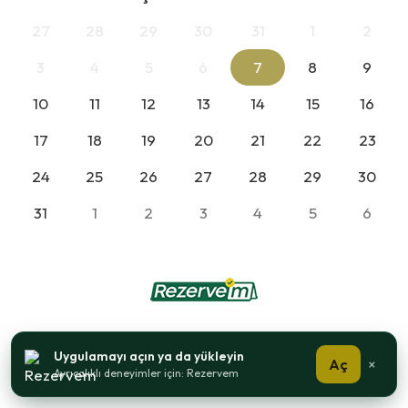
27
28
29
30
31
1
2
3
4
5
6
7
8
9
10
11
12
13
14
15
16
17
18
19
20
21
22
23
24
25
26
27
28
29
30
31
1
2
3
4
5
6
Uygulamayı açın ya da yükleyin
Aç
×
Ayrıcalıklı deneyimler için: Rezervem