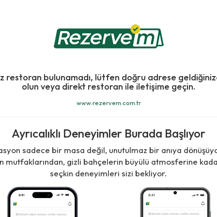
ız restoran bulunamadı, lütfen doğru adrese geldiğini
olun veya direkt restoran ile iletişime geçin.
www.rezervem.com.tr
Ayrıcalıklı Deneyimler Burada Başlıyor
asyon sadece bir masa değil, unutulmaz bir anıya dönüşüy
in mutfaklarından, gizli bahçelerin büyülü atmosferine kada
seçkin deneyimleri sizi bekliyor.