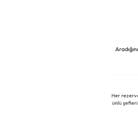
Aradığın
Her rezerv
ünlü şefler