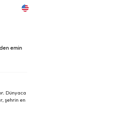
zden emin
or. Dünyaca
r, şehrin en